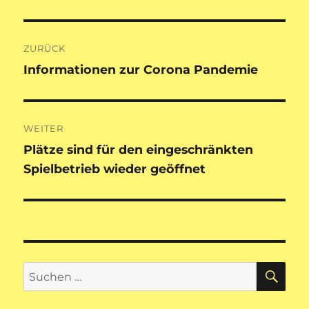
Beitragsnavigation
ZURÜCK
Informationen zur Corona Pandemie
Vorheriger
Beitrag:
WEITER
Plätze sind für den eingeschränkten
Nächster
Spielbetrieb wieder geöffnet
Beitrag:
SU
Suche
nach: