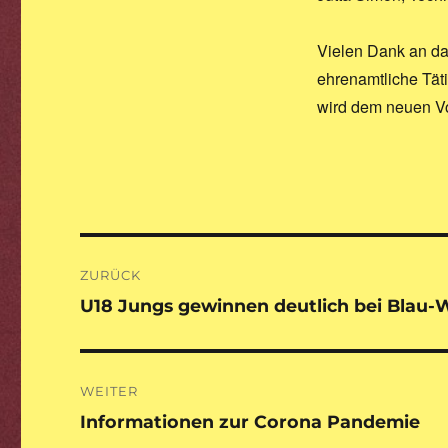
Vielen Dank an das
ehrenamtliche Täti
wird dem neuen V
Beitragsnavigation
ZURÜCK
U18 Jungs gewinnen deutlich bei Blau
Vorheriger
Beitrag:
WEITER
Informationen zur Corona Pandemie
Nächster