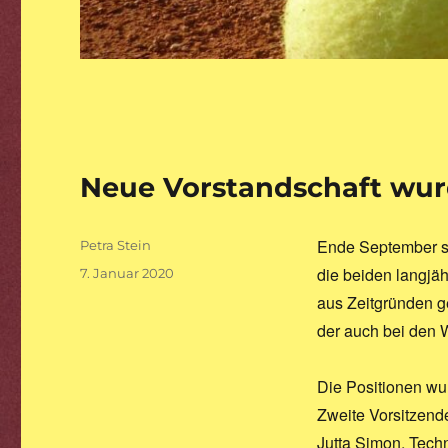
Neue Vorstandschaft wu
Ende September s
Autor
Petra Stein
die beiden langjäh
Veröffentlicht
7. Januar 2020
am
aus Zeitgründen ge
der auch bei den 
Die Positionen wur
Zweite Vorsitzende
Jutta Simon, Techn