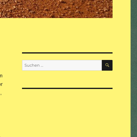
SUCHEN
Suche
nach:
m
er
,
.