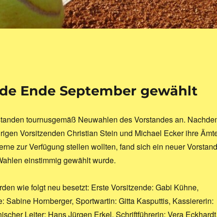
rde Ende September gewählt
tanden tournusgemäß Neuwahlen des Vorstandes an. Nachde
rigen Vorsitzenden Christian Stein und Michael Ecker ihre Ämt
rne zur Verfügung stellen wollten, fand sich ein neuer Vorstand
Wahlen einstimmig gewählt wurde.
den wie folgt neu besetzt: Erste Vorsitzende: Gabi Kühne,
: Sabine Hornberger, Sportwartin: Gitta Kasputtis, Kassiererin:
ischer Leiter: Hans Jürgen Erkel, Schriftführerin: Vera Eckhardt